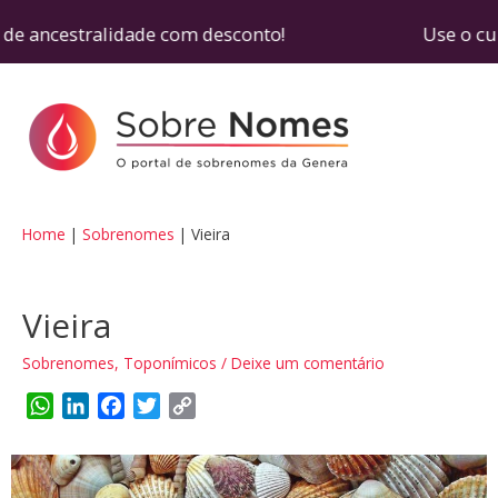
de ancestralidade com desconto! Use o cupom SOB
Home
Sobrenomes
Vieira
Vieira
Sobrenomes
,
Toponímicos
/
Deixe um comentário
W
L
F
T
C
h
i
a
w
o
a
n
c
i
p
t
k
e
t
y