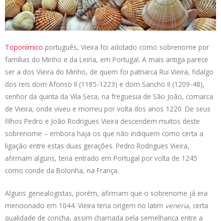
s
e
b
t
L
A
d
o
e
i
p
I
o
r
n
p
n
k
k
Toponímico
português, Vieira foi adotado como sobrenome por
famílias do Minho e da Leiria, em Portugal. A mais antiga parece
ser a dos Vieira do Minho, de quem foi patriarca Rui Vieira, fidalgo
dos reis dom Afonso II (1185-1223) e dom Sancho II (1209-48),
senhor da quinta da Vila Seca, na freguesia de São João, comarca
de Vieira, onde viveu e morreu por volta dos anos 1220. De seus
filhos Pedro e João Rodrigues Vieira descendem muitos deste
sobrenome – embora haja os que não indiquem como certa a
ligação entre estas duas gerações. Pedro Rodrigues Vieira,
afirmam alguns, teria entrado em Portugal por volta de 1245
como conde da Bolonha, na França.
Alguns genealogistas, porém, afirmam que o sobrenome já era
mencionado em 1044. Vieira teria origem no latim
veneria
, certa
qualidade de concha, assim chamada pela semelhança entre a