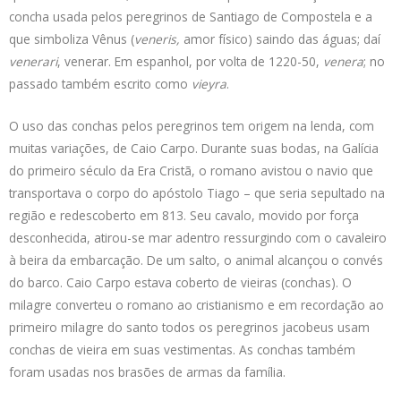
concha usada pelos peregrinos de Santiago de Compostela e a
que simboliza Vênus (
veneris,
amor físico) saindo das águas; daí
venerari
, venerar. Em espanhol, por volta de 1220-50,
venera
; no
passado também escrito como
vieyra
.
O uso das conchas pelos peregrinos tem origem na lenda, com
muitas variações, de Caio Carpo. Durante suas bodas, na Galícia
do primeiro século da Era Cristã, o romano avistou o navio que
transportava o corpo do apóstolo Tiago – que seria sepultado na
região e redescoberto em 813. Seu cavalo, movido por força
desconhecida, atirou-se mar adentro ressurgindo com o cavaleiro
à beira da embarcação. De um salto, o animal alcançou o convés
do barco. Caio Carpo estava coberto de vieiras (conchas). O
milagre converteu o romano ao cristianismo e em recordação ao
primeiro milagre do santo todos os peregrinos jacobeus usam
conchas de vieira em suas vestimentas. As conchas também
foram usadas nos brasões de armas da família.