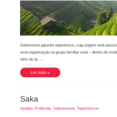
Sobrenome japonês toponímico, cuja origem está associa
uma organização ou grupo familiar vivia – dentro do mo
Vem de ta, …
Tanaka
Ler mais »
Saka
Apelido
,
Profissão
,
Sobrenomes
,
Toponímicos