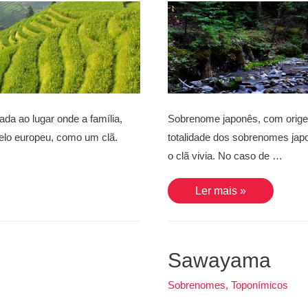
da ao lugar onde a família,
Sobrenome japonês, com origem
delo europeu, como um clã.
totalidade dos sobrenomes japo
o clã vivia. No caso de …
Shimizu
Ler mais »
Sawayama
Sobrenomes
,
Toponímicos