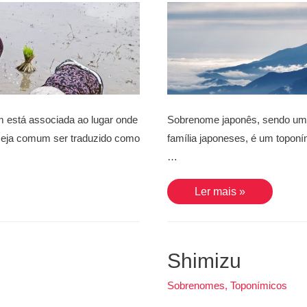
 está associada ao lugar onde
Sobrenome japonês, sendo um
a seja comum ser traduzido como
família japoneses, é um toponími
…
Yamamoto
Ler mais »
Shimizu
Sobrenomes
,
Toponímicos