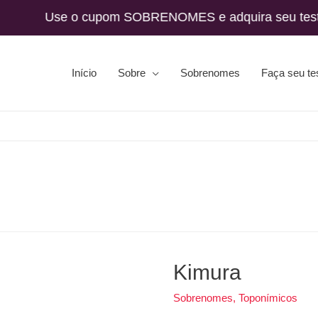
cupom SOBRENOMES e adquira seu teste de an
Início
Sobre
Sobrenomes
Faça seu te
Kimura
Sobrenomes
,
Toponímicos