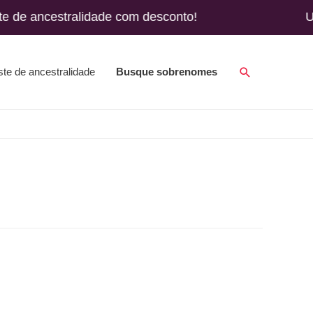
cestralidade com desconto! Use o cupom SOBR
Search
ste de ancestralidade
Busque sobrenomes