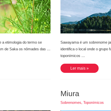
 a etimologia do termo se
Sawayama é um sobrenome jap
avam de Saka os nômades das …
identifica o local onde o grupo
toponímicos …
Sawayama
Ler mais »
Miura
Sobrenomes
,
Toponímicos