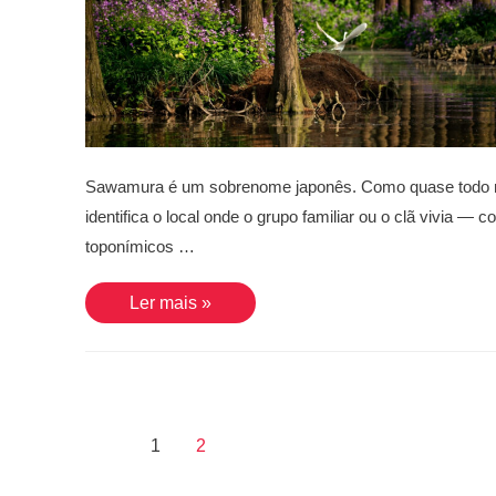
Sawamura é um sobrenome japonês. Como quase todo n
identifica o local onde o grupo familiar ou o clã vivia 
toponímicos …
Sawamura
Ler mais »
Paginação
1
2
de