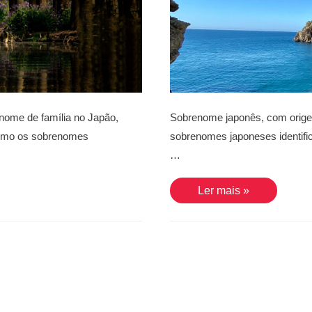
ome de família no Japão,
Sobrenome japonês, com origem
— como os sobrenomes
sobrenomes japoneses identifica
…
Miura
Ler mais »